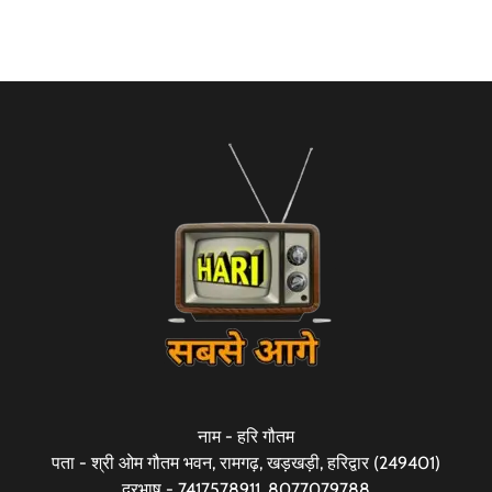
नाम - हरि गौतम
पता - श्री ओम गौतम भवन, रामगढ़, खड़खड़ी, हरिद्वार (249401)
दूरभाष - 7417578911, 8077079788