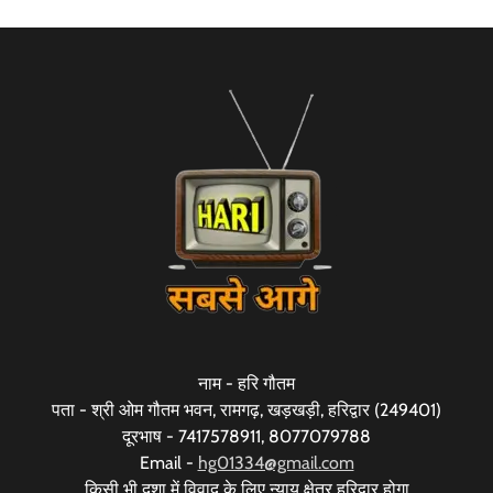
नाम - हरि गौतम
पता - श्री ओम गौतम भवन, रामगढ़, खड़खड़ी, हरिद्वार (249401)
दूरभाष - 7417578911, 8077079788
Email -
hg01334@gmail.com
किसी भी दशा में विवाद के लिए न्याय क्षेत्र हरिद्वार होगा