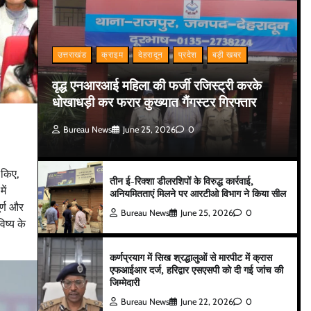
उत्तराखंड
क्राइम
देहरादून
प्रदेश
बड़ी खबर
वृद्ध एनआरआई महिला की फर्जी रजिस्ट्री करके
धोखाधड़ी कर फरार कुख्यात गैंगस्टर गिरफ्तार
Bureau News
June 25, 2026
0
 किए,
तीन ई-रिक्शा डीलरशिपों के विरुद्ध कार्रवाई,
ें
अनियमितताएं मिलने पर आरटीओ विभाग ने किया सील
ूर्ण और
Bureau News
June 25, 2026
0
िष्य के
कर्णप्रयाग में सिख श्रद्धालुओं से मारपीट में क्रास
एफआईआर दर्ज, हरिद्वार एसएसपी को दी गई जांच की
जिम्मेदारी
Bureau News
June 22, 2026
0