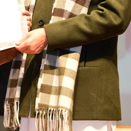
उत्तराखंड
देहरादून
प्रदेश
बड़ी खबर
बेटे की गेमिंग लत से परिवार बदहाल, मां ने लगाई
आर्थिक मदद की गुहार
Bureau News
July 28, 2026
0