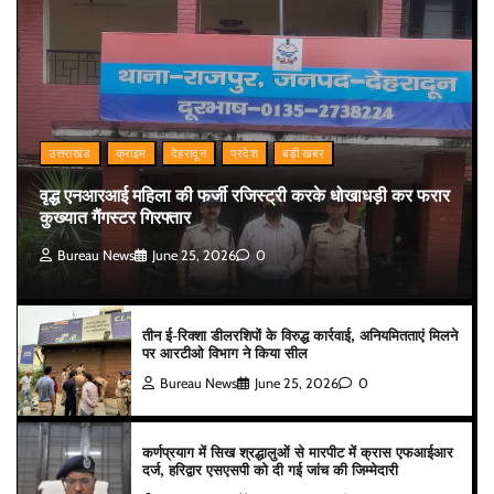
उत्तराखंड
क्राइम
देहरादून
प्रदेश
बड़ी खबर
वृद्ध एनआरआई महिला की फर्जी रजिस्ट्री करके धोखाधड़ी कर फरार
कुख्यात गैंगस्टर गिरफ्तार
Bureau News
June 25, 2026
0
तीन ई-रिक्शा डीलरशिपों के विरुद्ध कार्रवाई, अनियमितताएं मिलने
पर आरटीओ विभाग ने किया सील
Bureau News
June 25, 2026
0
कर्णप्रयाग में सिख श्रद्धालुओं से मारपीट में क्रास एफआईआर
दर्ज, हरिद्वार एसएसपी को दी गई जांच की जिम्मेदारी