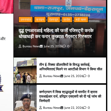
उत्तराखंड
क्राइम
देहरादून
प्रदेश
बड़ी खबर
वृद्ध एनआरआई महिला की फर्जी रजिस्ट्री करके
धोखाधड़ी कर फरार कुख्यात गैंगस्टर गिरफ्तार
े और
Bureau News
June 25, 2026
0
तीन ई-रिक्शा डीलरशिपों के विरुद्ध कार्रवाई,
अनियमितताएं मिलने पर आरटीओ विभाग ने किया सील
Bureau News
June 25, 2026
0
कर्णप्रयाग में सिख श्रद्धालुओं से मारपीट में क्रास
एफआईआर दर्ज, हरिद्वार एसएसपी को दी गई जांच की
जिम्मेदारी
Bureau News
June 22, 2026
0