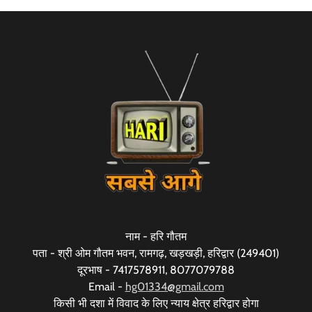
नाम - हरि गौतम
पता - श्री ओम गौतम भवन, रामगढ़, खड़खड़ी, हरिद्वार (249401)
दूरभाष - 7417578911, 8077079788
Email -
hg01334@gmail.com
किसी भी दशा में विवाद के लिए न्याय क्षेत्र हरिद्वार होगा