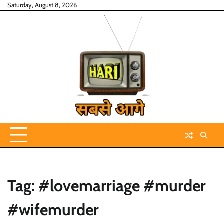
Skip
Saturday, August 8, 2026
to
content
Tag:
#lovemarriage #murder
#wifemurder