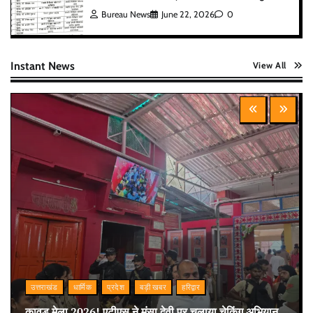
Bureau News
June 22, 2026
0
Instant News
View All
उत्तराखंड
धार्मिक
प्रदेश
बड़ी खबर
हरिद्वार
कावड़ मेला 2026! एटीएस ने मंसा देवी पर चलाया चेकिंग अभियान