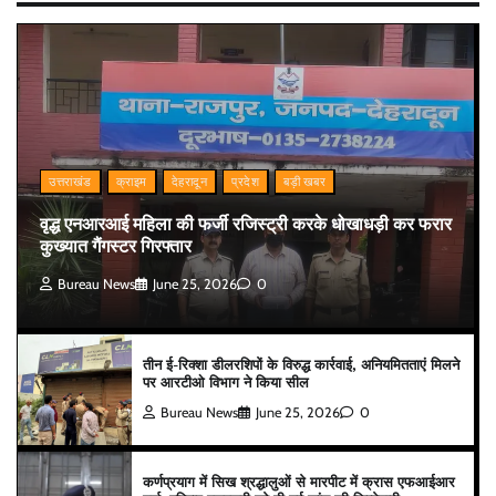
उत्तराखंड
क्राइम
देहरादून
प्रदेश
बड़ी खबर
वृद्ध एनआरआई महिला की फर्जी रजिस्ट्री करके धोखाधड़ी कर फरार
कुख्यात गैंगस्टर गिरफ्तार
Bureau News
June 25, 2026
0
तीन ई-रिक्शा डीलरशिपों के विरुद्ध कार्रवाई, अनियमितताएं मिलने
पर आरटीओ विभाग ने किया सील
Bureau News
June 25, 2026
0
कर्णप्रयाग में सिख श्रद्धालुओं से मारपीट में क्रास एफआईआर