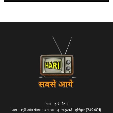
नाम - हरि गौतम
पता - श्री ओम गौतम भवन, रामगढ़, खड़खड़ी, हरिद्वार (249401)