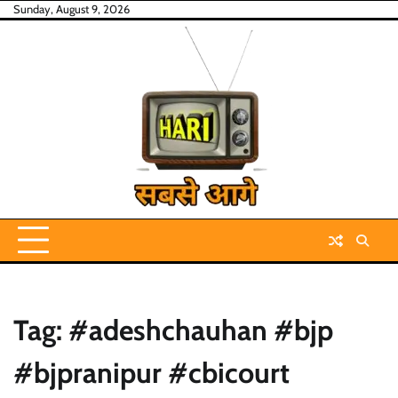
Skip
Sunday, August 9, 2026
to
content
Tag:
#adeshchauhan #bjp
#bjpranipur #cbicourt