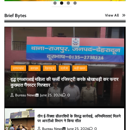
Brief Bytes
View All
उत्तराखंड
क्राइम
देहरादून
प्रदेश
बड़ी खबर
वृद्ध एनआरआई महिला की फर्जी रजिस्ट्री करके धोखाधड़ी कर फरार
कुख्यात गैंगस्टर गिरफ्तार
Bureau News
June 25, 2026
0
तीन ई-रिक्शा डीलरशिपों के विरुद्ध कार्रवाई, अनियमितताएं मिलने
पर आरटीओ विभाग ने किया सील
Bureau News
June 25, 2026
0