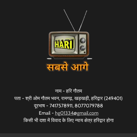
नाम - हरि गौतम
पता - श्री ओम गौतम भवन, रामगढ़, खड़खड़ी, हरिद्वार (249401)
दूरभाष - 7417578911, 8077079788
Email -
hg01334@gmail.com
किसी भी दशा में विवाद के लिए न्याय क्षेत्र हरिद्वार होगा