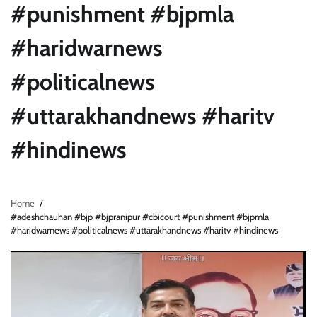
#punishment #bjpmla
#haridwarnews
#politicalnews
#uttarakhandnews #haritv
#hindinews
Home
#adeshchauhan #bjp #bjpranipur #cbicourt #punishment #bjpmla
#haridwarnews #politicalnews #uttarakhandnews #haritv #hindinews