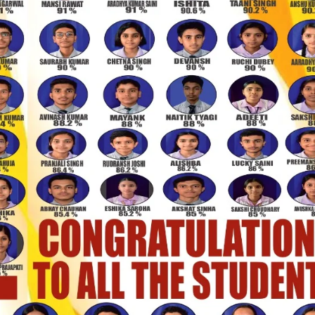
उत्तराखंड
प्रदेश
बड़ी खबर
हरिद्वार
जनसुनवाई कार्यक्रम में विभिन्न विभागों से संबंधित
56 समस्याएं की गई दर्ज, 32 समस्याओं का किया
गया मौके पर निस्तारण
Bureau News
July 28, 2026
0