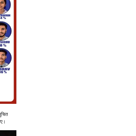
मुचित
 गए।