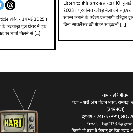
Listen to this article हरिद्वार 10 जुलाई
2023। प्रचलित कांवड़ मेला को सकुशल
संपन्न कराने के उद्देश्य एसएसपी हरिद्वार द्वा
rticle हरिद्वार 24 मई 2025।
बिना सायलेंसर की मोटर साईकलों […]
 के जटवाड़ा पुल क्षेत्र में एक
नट पर चाबी मिलने से […]
नाम - हरि गौतम
पता - श्री ओम गौतम भवन, रामगढ़, खड
(249401)
दूरभाष - 7417578911, 80
Email -
hg01334@gmai
किसी भी दशा में विवाद के लिए न्याय क्षे