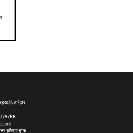
रा
़खड़ी, हरिद्वार
77079788
l.com
त्र हरिद्वार होगा