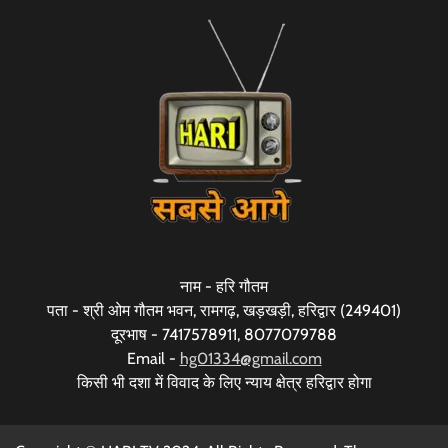
नाम - हरि गौतम
पता - श्री ओम गौतम भवन, रामगढ़, खड़खड़ी, हरिद्वार (249401)
दूरभाष - 7417578911, 8077079788
Email -
hg01334@gmail.com
किसी भी दशा में विवाद के लिए न्याय क्षेत्र हरिद्वार होगा