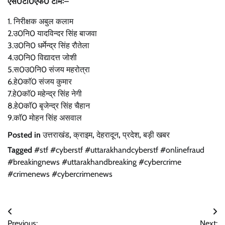
एस0टी0एफ0 टीमः–
1. निरीक्षक अबुल कलाम
2.उ0नि0 यादविन्दर सिंह बाजवा
3.उ0नि0 धर्मेन्द्र सिंह रौतेला
4.उ0नि0 विद्यादत्त जोशी
5.स0उ0नि0 संजय महरोत्रा
6.हे0काॅ0 संजय कुमार
7.हे0काॅ0 महेन्द्र सिंह नेगी
8.हे0काॅ0 बृजेन्द्र सिंह चैहान
9.काॅ0 मोहन सिंह असवाल
Posted in
उत्तराखंड
,
क्राइम
,
देहरादून
,
प्रदेश
,
बड़ी खबर
Tagged
#stf #cyberstf #uttarakhandcyberstf #onlinefraud
#breakingnews #uttarakhandbreaking #cybercrime
#crimenews #cybercrimenews
Post
Previous:
Next: