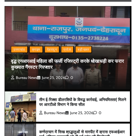
उत्तराखंड
क्राइम
देहरादून
प्रदेश
बड़ी खबर
वृद्ध एनआरआई महिला की फर्जी रजिस्ट्री करके धोखाधड़ी कर फरार
कुख्यात गैंगस्टर गिरफ्तार
Bureau News
June 25, 2026
0
तीन ई-रिक्शा डीलरशिपों के विरुद्ध कार्रवाई, अनियमितताएं मिलने
पर आरटीओ विभाग ने किया सील
Bureau News
June 25, 2026
0
कर्णप्रयाग में सिख श्रद्धालुओं से मारपीट में क्रास एफआईआर