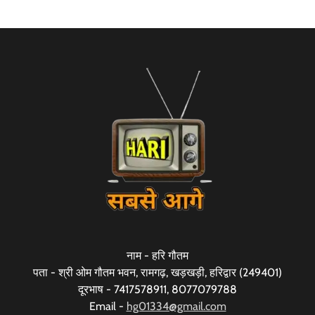
नाम - हरि गौतम
पता - श्री ओम गौतम भवन, रामगढ़, खड़खड़ी, हरिद्वार (249401)
दूरभाष - 7417578911, 8077079788
Email -
hg01334@gmail.com