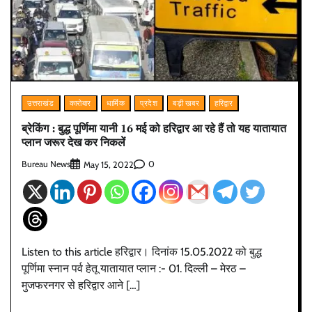
उत्तराखंड
कारोबार
धार्मिक
प्रदेश
बड़ी खबर
हरिद्वार
ब्रेकिंग : बुद्ध पूर्णिमा यानी 16 मई को हरिद्वार आ रहे हैं तो यह यातायात
प्लान जरूर देख कर निकलें
Bureau News
0
May 15, 2022
Listen to this article हरिद्वार। दिनांक 15.05.2022 को बुद्ध
पूर्णिमा स्नान पर्व हेतू यातायात प्लान :- 01. दिल्ली – मेरठ –
मुजफरनगर से हरिद्वार आने […]