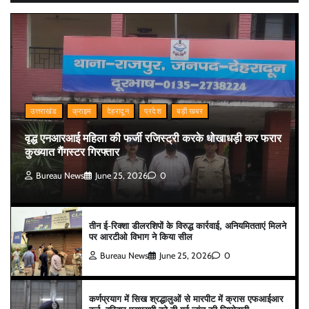
उत्तराखंड
क्राइम
देहरादून
प्रदेश
बड़ी खबर
वृद्ध एनआरआई महिला की फर्जी रजिस्ट्री करके धोखाधड़ी कर फरार
कुख्यात गैंगस्टर गिरफ्तार
Bureau News
June 25, 2026
0
तीन ई-रिक्शा डीलरशिपों के विरुद्ध कार्रवाई, अनियमितताएं मिलने
पर आरटीओ विभाग ने किया सील
Bureau News
June 25, 2026
0
कर्णप्रयाग में सिख श्रद्धालुओं से मारपीट में क्रास एफआईआर