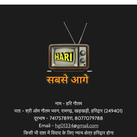
नाम - हरि गौतम
पता - श्री ओम गौतम भवन, रामगढ़, खड़खड़ी, हरिद्वार (249401)
दूरभाष - 7417578911, 8077079788
Email -
hg01334@gmail.com
किसी भी दशा में विवाद के लिए न्याय क्षेत्र हरिद्वार होगा