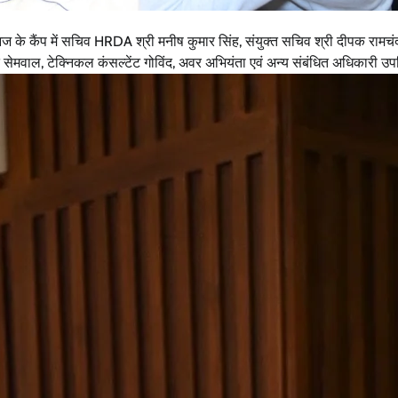
। आज के कैंप में सचिव HRDA श्री मनीष कुमार सिंह, संयुक्त सचिव श्री दीपक रामचंद
सेमवाल, टेक्निकल कंसल्टेंट गोविंद, अवर अभियंता एवं अन्य संबंधित अधिकारी उप
उत्तराखंड
देहरादून
प्रदेश
बड़ी खबर
बेटे की गेमिंग लत से परिवार बदहाल, मां ने लगाई
आर्थिक मदद की गुहार
Bureau News
July 28, 2026
0