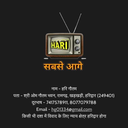
नाम - हरि गौतम
पता - श्री ओम गौतम भवन, रामगढ़, खड़खड़ी, हरिद्वार (249401)
दूरभाष - 7417578911, 8077079788
Email -
hg01334@gmail.com
किसी भी दशा में विवाद के लिए न्याय क्षेत्र हरिद्वार होगा