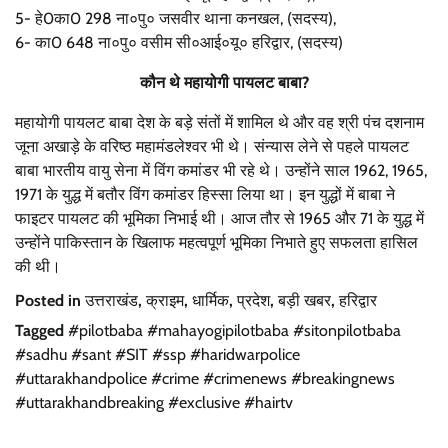
5- हे0का0 298 ना०पु० जसवीर थाना कनखल, (सदस्य),
6- का0 648 ना०पु० वसीम सी०आई०यू० हरिद्वार, (सदस्य)
कौन थे महायोगी पायलट बाबा?
महायोगी पायलट बाबा देश के बड़े संतों में शामिल थे और वह श्री पंच दशनाम
जूना अखाड़े के वरिष्ठ महामंडलेश्वर भी थे। संन्यास लेने से पहले पायलट
बाबा भारतीय वायु सेना में विंग कमांडर भी रहे थे। उन्होंने साल 1962, 1965,
1971 के युद्ध में बतौर विंग कमांडर हिस्सा लिया था। इन युद्धों में बाबा ने
फाइटर पायलट की भूमिका निभाई थी। आज तौर से 1965 और 71 के युद्ध में
उन्होंने पाकिस्तान के खिलाफ महत्वपूर्ण भूमिका निभाते हुए सफलता हासिल
की थी।
Posted in
उत्तराखंड
,
क्राइम
,
धार्मिक
,
प्रदेश
,
बड़ी खबर
,
हरिद्वार
Tagged
#pilotbaba #mahayogipilotbaba #sitonpilotbaba
#sadhu #sant #SIT #ssp #haridwarpolice
#uttarakhandpolice #crime #crimenews #breakingnews
#uttarakhandbreaking #exclusive #hairtv