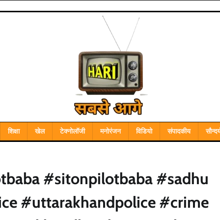
शिक्षा
खेल
टेक्नोलॉजी
मनोरंजन
विडियो
संपादकीय
सौन्दर्
tbaba #sitonpilotbaba #sadhu
ice #uttarakhandpolice #crime