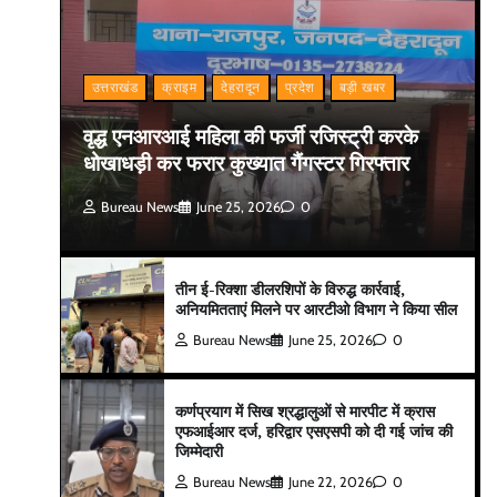
उत्तराखंड
क्राइम
देहरादून
प्रदेश
बड़ी खबर
वृद्ध एनआरआई महिला की फर्जी रजिस्ट्री करके
धोखाधड़ी कर फरार कुख्यात गैंगस्टर गिरफ्तार
Bureau News
June 25, 2026
0
तीन ई-रिक्शा डीलरशिपों के विरुद्ध कार्रवाई,
अनियमितताएं मिलने पर आरटीओ विभाग ने किया सील
Bureau News
June 25, 2026
0
कर्णप्रयाग में सिख श्रद्धालुओं से मारपीट में क्रास
एफआईआर दर्ज, हरिद्वार एसएसपी को दी गई जांच की
जिम्मेदारी
Bureau News
June 22, 2026
0