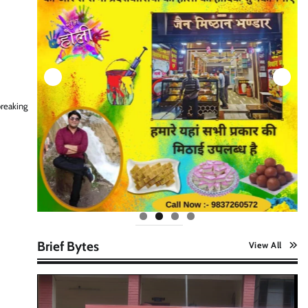
reaking
Brief Bytes
View All