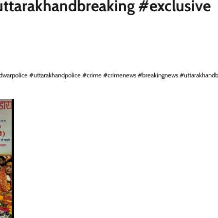
tarakhandbreaking #exclusive
idwarpolice #uttarakhandpolice #crime #crimenews #breakingnews #uttarakhandb