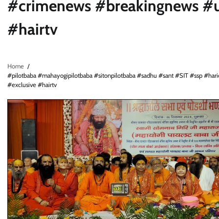
#crimenews #breakingnews #ut
#hairtv
Home
#pilotbaba #mahayogipilotbaba #sitonpilotbaba #sadhu #sant #SIT #ssp #har
#exclusive #hairtv