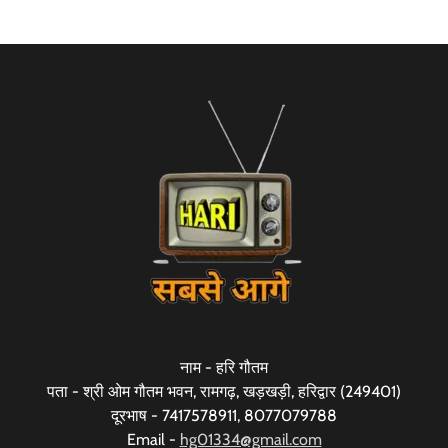
नाम - हरि गौतम
पता - श्री ओम गौतम भवन, रामगढ़, खड़खड़ी, हरिद्वार (249401)
दूरभाष - 7417578911, 8077079788
Email -
hg01334@gmail.com