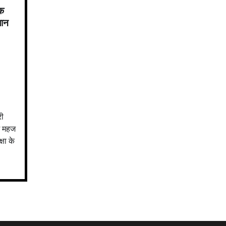
िक
लान
री
ं महज
्षा के