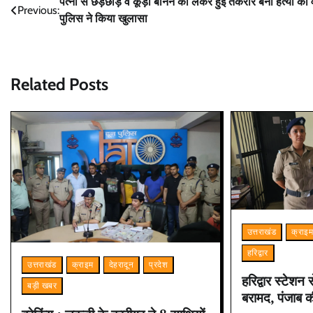
Post
पत्नी से छेड़छाड़ व कूड़ा बीनने को लेकर हुई तकरार बनी हत्या की
Previous:
पुलिस ने किया खुलासा
navigation
Related Posts
उत्तराखंड
क्राइ
हरिद्वार
उत्तराखंड
क्राइम
देहरादून
प्रदेश
हरिद्वार स्टेशन
बड़ी खबर
बरामद, पंजाब क