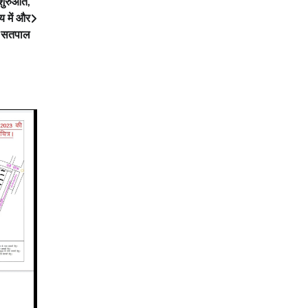
 शुरुआत,
य में और
े सतपाल