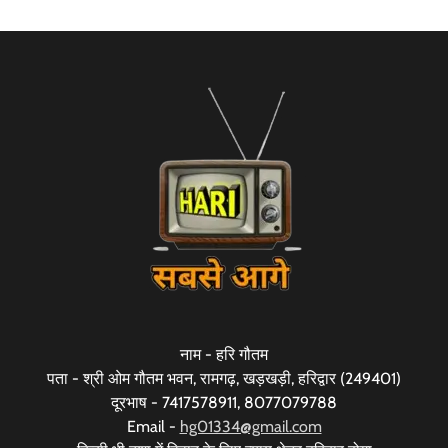
नाम - हरि गौतम
पता - श्री ओम गौतम भवन, रामगढ़, खड़खड़ी, हरिद्वार (249401)
दूरभाष - 7417578911, 8077079788
Email -
hg01334@gmail.com