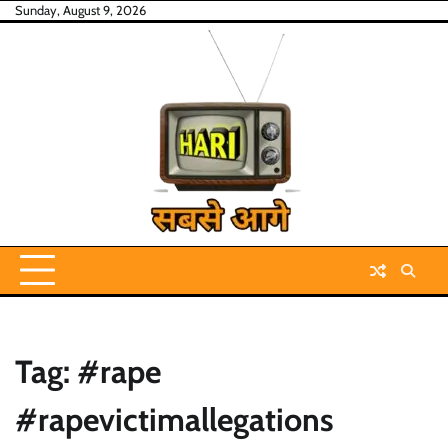
Skip
Sunday, August 9, 2026
to
content
Tag:
#rape
#rapevictimallegations