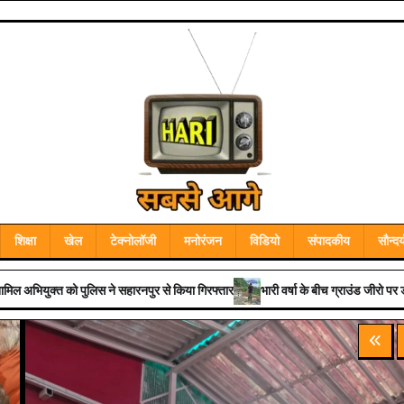
शिक्षा
खेल
टेक्नोलॉजी
मनोरंजन
विडियो
संपादकीय
सौन्दर्
गिरफ्तार
भारी वर्षा के बीच ग्राउंड जीरो पर डटे रहे डीएम डॉ0 आशीष चौहान, स्वयं किया संवेद