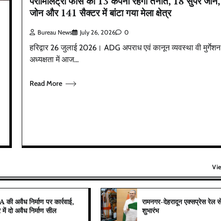
पैरामिलिट्री फोर्स की 13 कंपनी रहेगी तैनात, 18 सुपर जोन
जोन और 141 सैक्टर में बांटा गया मेला क्षेत्र
Bureau News
July 26, 2026
0
हरिद्वार 26 जुलाई 2026। ADG अपराध एवं कानून व्यवस्था वी मुर्गेश
अध्यक्षता में आज…
Read More
Vi
उत्तराखंड
देहरादून
प्रदेश
बड़ी खबर
बेटे की गेमिंग लत से परिवार बदहाल, मां ने लगाई
आर्थिक मदद की गुहार
की अवैध निर्माण पर कार्रवाई,
रामनगर-देहरादून एक्सप्रेस रेल स
ार में दो अवैध निर्माण सील
शुभारंभ
Bureau News
July 28, 2026
0