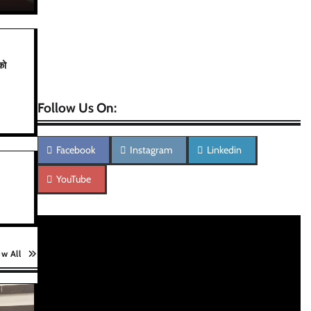
को
Follow Us On:
Facebook
Instagram
Linkedin
YouTube
ew All