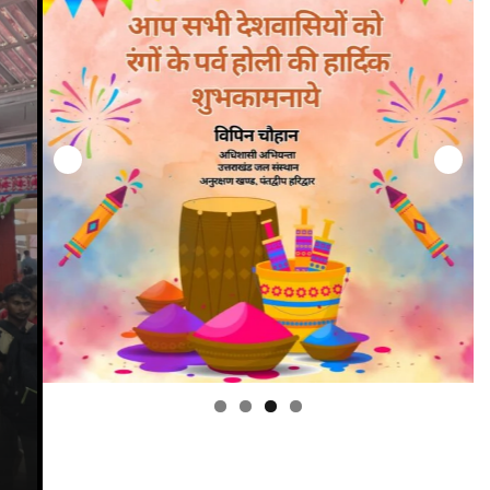
उत्तराखंड
क्राइम
देहरादून
प्रदेश
बड़ी खबर
करोड़ों की भूमि को हड़पने के षडयंत्र में शाम
अभियुक्त को पुलिस ने सहारनपुर से किया
गिरफ्तार
Bureau News
August 2, 2026
0