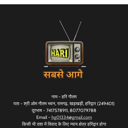
नाम - हरि गौतम
पता - श्री ओम गौतम भवन, रामगढ़, खड़खड़ी, हरिद्वार (249401)
दूरभाष - 7417578911, 8077079788
Email -
hg01334@gmail.com
किसी भी दशा में विवाद के लिए न्याय क्षेत्र हरिद्वार होगा