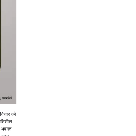
स विचार को
 गतिशील
रह अवगत