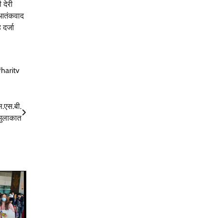
 देरी
 आतंकवाद
 दर्जा
haritv
स.एस.बी.
 मुलाकात