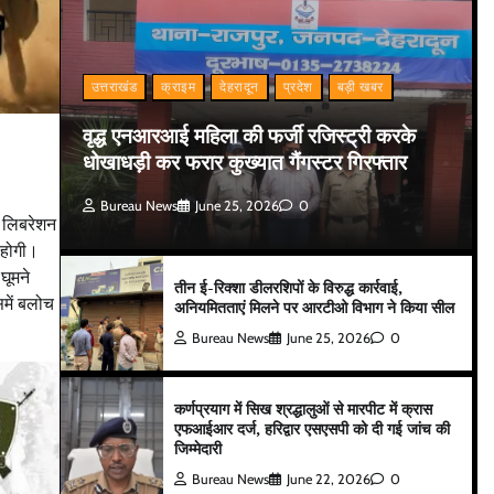
उत्तराखंड
क्राइम
देहरादून
प्रदेश
बड़ी खबर
वृद्ध एनआरआई महिला की फर्जी रजिस्ट्री करके
धोखाधड़ी कर फरार कुख्यात गैंगस्टर गिरफ्तार
Bureau News
June 25, 2026
0
च लिबरेशन
ा होगी।
घूमने
तीन ई-रिक्शा डीलरशिपों के विरुद्ध कार्रवाई,
समें बलोच
अनियमितताएं मिलने पर आरटीओ विभाग ने किया सील
Bureau News
June 25, 2026
0
कर्णप्रयाग में सिख श्रद्धालुओं से मारपीट में क्रास
एफआईआर दर्ज, हरिद्वार एसएसपी को दी गई जांच की
जिम्मेदारी
Bureau News
June 22, 2026
0