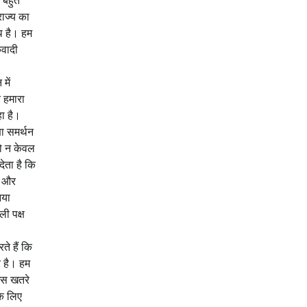
 बहुत
राज्य का
पथ है। हम
कवादी
में
र हमारा
हा है।
षा समर्थन
जो न केवल
देता है कि
ा और
िया
ी पक्ष
ते हैं कि
र है। हम
 इस खतरे
के लिए