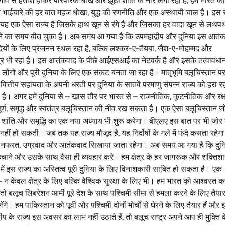
व से हताश होकर पारंपरिक धोखे और झूठी शांति के नारे लगा रहा है, हम भारत को
राम और भाईचारे की हर बात महज धोखा, युद्ध की रणनीति और एक अस्थायी चाल है। इस 
 है। यह एक ऐसा राज्य है जिसके हाथ खून से रंगे हैं और जिसका हर वादा खून से लथ
ास करने का समय बीत चुका है। अब समय आ गया है कि उपमहाद्वीप और दुनिया इस आतं
दियों के लिए प्रजनन स्थल रहा है, बल्कि लश्कर-ए-तैयबा, जैश-ए-मोहम्मद और
र भी रहा है। इस आतंकवाद के पीछे आईएसआई का नेटवर्क है और इसके तत्वावधान 
 लोगों और पूरी दुनिया के लिए एक संकट बनता जा रहा है। मातृभूमि बलूचिस्तान प
 वित्तीय सहायता के अपनी धरती पर दुनिया के सातवें परमाणु संपन्न राज्य को हरा र
 दिया है। अगर हमें दुनिया से – खास तौर पर भारत से – राजनीतिक, कूटनीतिक और रक्
र्ण, समृद्ध और स्वतंत्र बलूचिस्तान की नींव रख सकता है। एक ऐसा बलूचिस्तान 
र में शांति और समृद्धि का एक नया अध्याय भी शुरू करेगा। बीएलए इस बात पर भी जोर 
नहीं हो सकती। जब तक यह राज्य मौजूद है, यह निर्दोषों के गले में फंदे कसता रहेग
ं को नफरत, उग्रवाद और आतंकवाद सिखाया जाता रहेगा। अब समय आ गया है कि दुन
पहचाने और उसके साथ वैसा ही व्यवहार करे। हम क्षेत्र के हर जागरूक और शक्तिशाल
षों में इस राज्य का अस्तित्व पूरी दुनिया के लिए विनाशकारी साबित हो सकता है। एक
– न केवल क्षेत्र के लिए बल्कि वैश्विक सुरक्षा के लिए भी। हम भारत को आश्वस्त कर
तो बलूच लिबरेशन आर्मी पूरे देश के साथ पश्चिमी सीमा से हमला करने के लिए तैया
े। हम पाकिस्तान को पूर्वी और पश्चिमी दोनों मोर्चों से घेरने के लिए तैयार हैं और
्वीप के राज्य इस अवसर का लाभ नहीं उठाते हैं, तो बलूच राष्ट्र अपने आप ही मुक्ति 