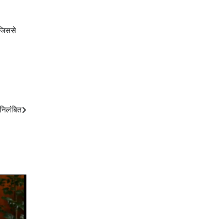
 जिससे
निलंबित