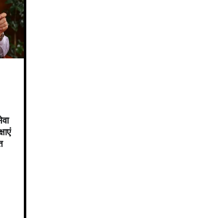
ेवा
षाएं
त