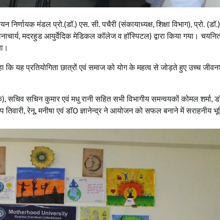
न निर्णायक मंडल प्रो.(डॉ.) एस. सी. पचैरी (संकायाध्यक्ष, शिक्षा विभाग), प्रो. (डॉ.)
्रधानाचार्य, मदरहुड आयुर्वेदिक मेडिकल कॉलेज व हॉस्पिटल) द्वारा किया गया। चयन
या।
हा कि यह प्रतियोगिता छात्रों एवं समाज को योग के महत्व से जोड़ते हुए उच्च जीव
उत्तराखंड
देहरादून
प्रदेश
बड़ी खबर
बेटे की गेमिंग लत से परिवार बदहाल, मां ने लगाई
आर्थिक मदद की गुहार
्वयक), सचिव सचिन कुमार एवं मधु रानी सहित सभी विभागीय समन्वयकों कोमल शर्मा, ड
संदीप तिवारी, रेनू, मनीषा एवं डाॅ0 ज्ञानेन्द्र ने आयोजन को सफल बनाने में सराहनीय भ
Bureau News
July 28, 2026
0