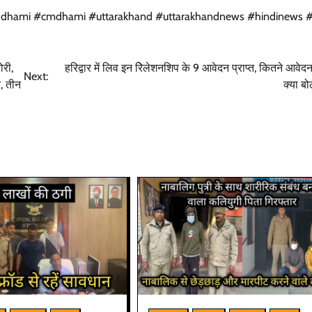
hdhami #cmdhami #uttarakhand #uttarakhandnews #hindinews #
ोरी,
हरिद्वार में लिव इन रिेलेशनशिप के 9 आवेदन प्राप्त, कितने आवेद
Next:
न, तीन
क्या बो