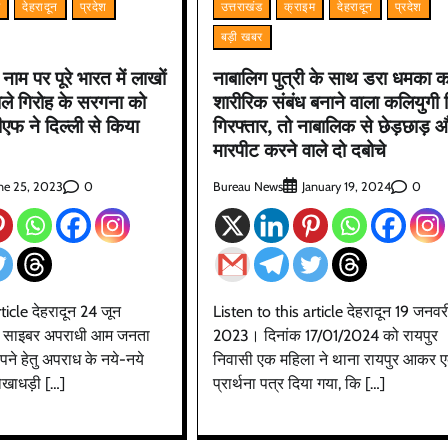
म
देहरादून
प्रदेश
उत्तराखंड
क्राइम
देहरादून
प्रदेश
बड़ी खबर
ाम पर पूरे भारत में लाखों
नाबालिग पुत्री के साथ डरा धमका 
ाले गिरोह के सरगना को
शारीरिक संबंध बनाने वाला कलियुगी 
एफ ने दिल्ली से किया
गिरफ्तार, तो नाबालिक से छेड़छाड़ 
मारपीट करने वाले दो दबोचे
0
Bureau News
0
ne 25, 2023
January 19, 2024
ticle देहरादून 24 जून
Listen to this article देहरादून 19 जनवर
ें साइबर अपराधी आम जनता
2023। दिनांक 17/01/2024 को रायपुर
ने हेतु अपराध के नये-नये
निवासी एक महिला ने थाना रायपुर आकर 
ोखाधड़ी […]
प्रार्थना पत्र दिया गया, कि […]