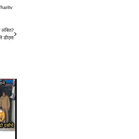
haritv
न लंबित?
ले डीएम!