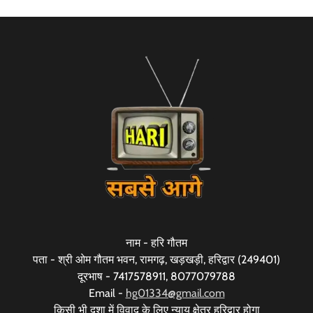
नाम - हरि गौतम
पता - श्री ओम गौतम भवन, रामगढ़, खड़खड़ी, हरिद्वार (249401)
दूरभाष - 7417578911, 8077079788
Email -
hg01334@gmail.com
किसी भी दशा में विवाद के लिए न्याय क्षेत्र हरिद्वार होगा