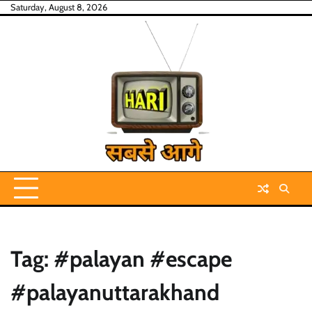
Skip
Saturday, August 8, 2026
to
content
Tag:
#palayan #escape
#palayanuttarakhand