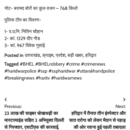
नोट- बरामद बोरों का कुल वजन – 768 किलो
पुलिस टीम का विवरण-
1- व.उ.नि. नितिन चौहान
2- कां. 1329 दीप गौड
3- कां. 967 विवेक गुसांई
Posted in
उत्तराखंड
,
क्राइम
,
प्रदेश
,
बड़ी खबर
,
हरिद्वार
Tagged
#BHEL #BHELrobbery #crime #crimenews
#haridwarpolice #ssp #sspharidwar #uttarakhandpolice
#breakingnews #haritv #haridwarnews
Post
Previous:
Next:
navigation
23 लाख की साइबर धोखाधड़ी का
हरिद्वार में तैनात तीन इंस्पेक्टर और
मास्टरमाइंड सहित 3 अभियुक्त दिल्ली
सात दरोगा को लेकर मैदान से पहाड़
से गिरफ्तार, एसटीएफ की कारवाई,
की ओर रवाना हुई पहली तबादला