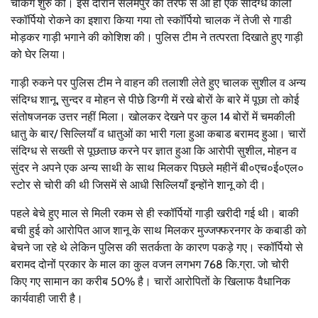
चैकिंग शुरु की। इस दौरान सलेमपुर की तरफ से आ ही एक संदिग्ध काली
स्कॉर्पियो रोकने का इशारा किया गया तो स्कॉर्पियो चालक नें तेजी से गाडी
मोड़कर गाड़ी भगाने की कोशिश की। पुलिस टीम ने तत्परता दिखाते हुए गाड़ी
को घेर लिया।
गाड़ी रुकने पर पुलिस टीम ने वाहन की तलाशी लेते हुए चालक सुशील व अन्य
संदिग्ध शानू, सुन्दर व मोहन से पीछे डिग्गी में रखे बोरों के बारे में पूछा तो कोई
संतोषजनक उत्तर नहीं मिला। खोलकर देखने पर कुल 14 बोरों में चमकीली
धातु के बार/ सिल्लियाँ व धातुओं का भारी गला हुआ कबाड बरामद हुआ। चारों
संदिग्ध से सख्ती से पूछताछ करने पर ज्ञात हुआ कि आरोपी सुशील, मोहन व
सुंदर ने अपने एक अन्य साथी के साथ मिलकर पिछले महीनें बी०एच०ई०एल०
स्टोर से चोरी की थी जिसमें से आधी सिल्लियाँ इन्होंने शानू को दी।
पहले बेचे हुए माल से मिली रकम से ही स्कॉर्पियों गाड़ी खरीदी गई थी। बाकी
बची हुई को आरोपित आज शानू के साथ मिलकर मुज्जफ्फरनगर के कबाडी को
बेचने जा रहे थे लेकिन पुलिस की सतर्कता के कारण पकड़े गए। स्कॉर्पियो से
बरामद दोनों प्रकार के माल का कुल वजन लगभग 768 कि.ग्रा. जो चोरी
किए गए सामान का करीब 50% है। चारों आरोपितों के खिलाफ वैधानिक
कार्यवाही जारी है।