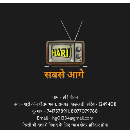
नाम - हरि गौतम
पता - श्री ओम गौतम भवन, रामगढ़, खड़खड़ी, हरिद्वार (249401)
दूरभाष - 7417578911, 8077079788
Email -
hg01334@gmail.com
किसी भी दशा में विवाद के लिए न्याय क्षेत्र हरिद्वार होगा