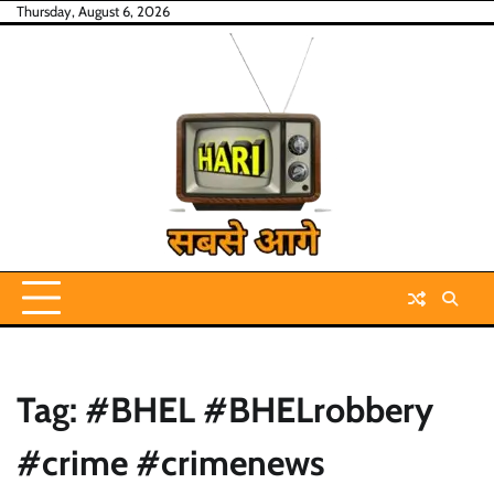
Skip
Thursday, August 6, 2026
to
content
Tag:
#BHEL #BHELrobbery
#crime #crimenews