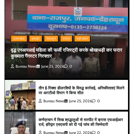
उत्तराखंड
क्राइम
देहरादून
प्रदेश
बड़ी खबर
वृद्ध एनआरआई महिला की फर्जी रजिस्ट्री करके धोखाधड़ी कर फरार
कुख्यात गैंगस्टर गिरफ्तार
Bureau News
June 25, 2026
0
तीन ई-रिक्शा डीलरशिपों के विरुद्ध कार्रवाई, अनियमितताएं मिलने
पर आरटीओ विभाग ने किया सील
Bureau News
June 25, 2026
0
कर्णप्रयाग में सिख श्रद्धालुओं से मारपीट में क्रास एफआईआर
दर्ज, हरिद्वार एसएसपी को दी गई जांच की जिम्मेदारी
Bureau News
June 22, 2026
0