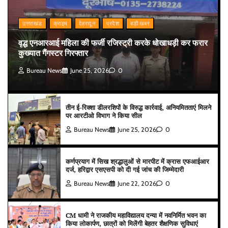
उत्तराखंड
क्राइम
देहरादून
प्रदेश
बड़ी खबर
वृद्ध एनआरआई महिला की फर्जी रजिस्ट्री करके धोखाधड़ी कर फरार
कुख्यात गैंगस्टर गिरफ्तार
Bureau News
June 25, 2026
0
तीन ई-रिक्शा डीलरशिपों के विरुद्ध कार्रवाई, अनियमितताएं मिलने
पर आरटीओ विभाग ने किया सील
Bureau News
June 25, 2026
0
कर्णप्रयाग में सिख श्रद्धालुओं से मारपीट में क्रास एफआईआर
दर्ज, हरिद्वार एसएसपी को दी गई जांच की जिम्मेदारी
Bureau News
June 22, 2026
0
CM धामी ने राजकीय महाविद्यालय दन्या में नवनिर्मित भवन का
किया लोकार्पण, छात्रों को मिलेंगी बेहतर शैक्षणिक सुविधाएं