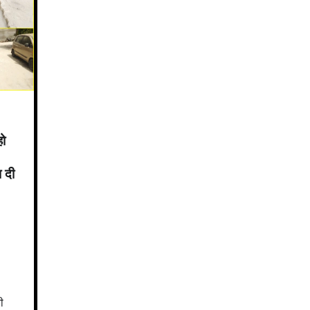
हो
 दी
ी