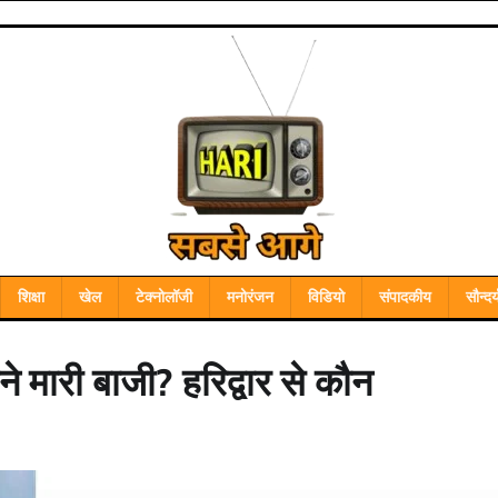
शिक्षा
खेल
टेक्नोलॉजी
मनोरंजन
विडियो
संपादकीय
सौन्दर्
े मारी बाजी? हरिद्वार से कौन