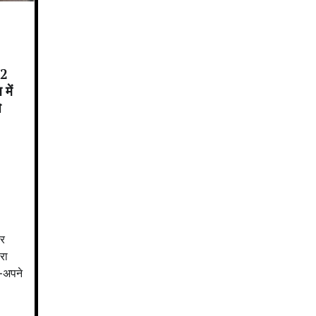
42
में
े
बर
रा
े-अपने