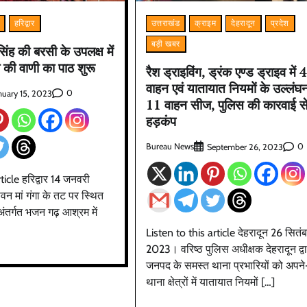
हरिद्वार
उत्तराखंड
क्राइम
देहरादून
प्रदेश
बड़ी खबर
िंह की बरसी के उपलक्ष में
ब की वाणी का पाठ शुरू
रैश ड्राइविंग, ड्रंक एण्ड ड्राइव में 
वाहन एवं यातायात नियमों के उल्लंघन 
0
nuary 15, 2023
11 वाहन सीज, पुलिस की कारवाई स
हड़कंप
Bureau News
0
September 26, 2023
ticle हरिद्वार 14 जनवरी
न मां गंगा के तट पर स्थित
 अंतर्गत भजन गढ़ आश्रम में
Listen to this article देहरादून 26 सितं
2023। वरिष्ठ पुलिस अधीक्षक देहरादून द्वा
जनपद के समस्त थाना प्रभारियों को अपन
थाना क्षेत्रों में यातायात नियमों […]