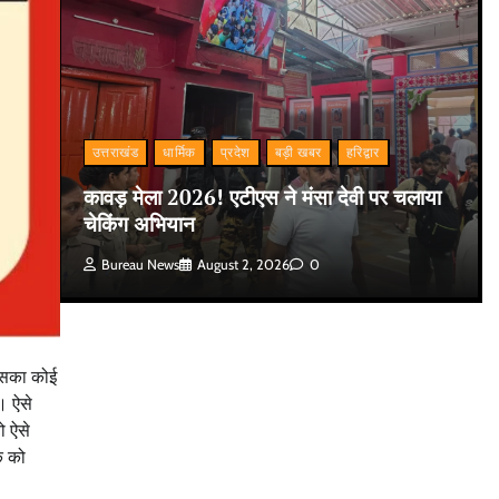
उत्तराखंड
धार्मिक
प्रदेश
बड़ी खबर
हरिद्वार
कावड़ मेला 2026! एटीएस ने मंसा देवी पर चलाया
चेकिंग अभियान
Bureau News
August 2, 2026
0
 उसका कोई
। ऐसे
ो ऐसे
क को