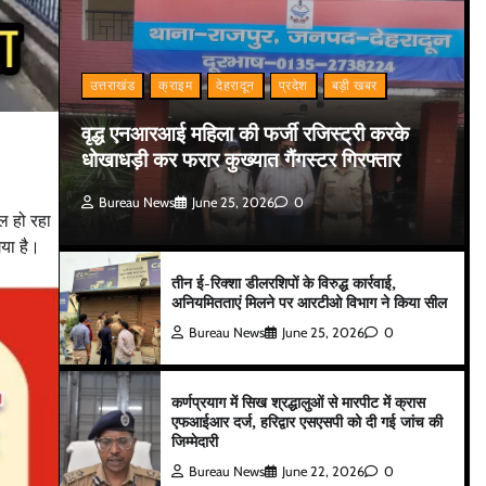
उत्तराखंड
क्राइम
देहरादून
प्रदेश
बड़ी खबर
वृद्ध एनआरआई महिला की फर्जी रजिस्ट्री करके
धोखाधड़ी कर फरार कुख्यात गैंगस्टर गिरफ्तार
Bureau News
June 25, 2026
0
ल हो रहा
या है।
तीन ई-रिक्शा डीलरशिपों के विरुद्ध कार्रवाई,
अनियमितताएं मिलने पर आरटीओ विभाग ने किया सील
Bureau News
June 25, 2026
0
कर्णप्रयाग में सिख श्रद्धालुओं से मारपीट में क्रास
एफआईआर दर्ज, हरिद्वार एसएसपी को दी गई जांच की
जिम्मेदारी
Bureau News
June 22, 2026
0