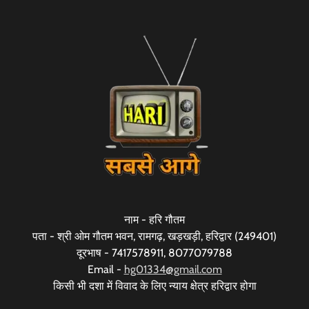
नाम - हरि गौतम
पता - श्री ओम गौतम भवन, रामगढ़, खड़खड़ी, हरिद्वार (249401)
दूरभाष - 7417578911, 8077079788
Email -
hg01334@gmail.com
किसी भी दशा में विवाद के लिए न्याय क्षेत्र हरिद्वार होगा