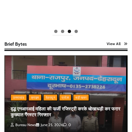
Brief Bytes
View All
उत्तराखंड
क्राइम
देहरादून
प्रदेश
बड़ी खबर
वृद्ध एनआरआई महिला की फर्जी रजिस्ट्री करके धोखाधड़ी कर फरार
कुख्यात गैंगस्टर गिरफ्तार
Bureau News
June 25, 2026
0