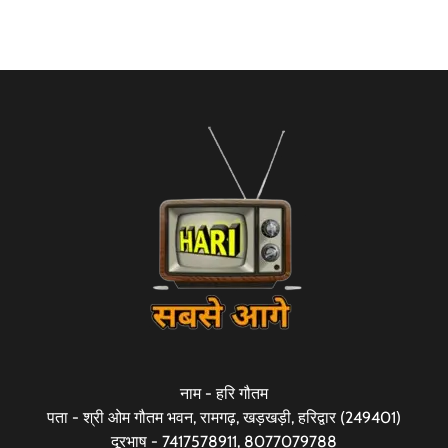
नाम - हरि गौतम
पता - श्री ओम गौतम भवन, रामगढ़, खड़खड़ी, हरिद्वार (249401)
दूरभाष - 7417578911, 8077079788