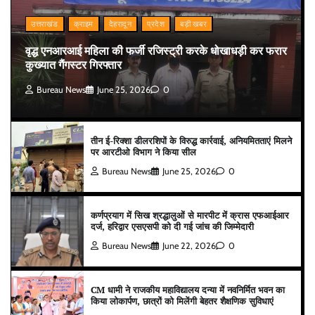
उत्तराखंड
क्राइम
देहरादून
प्रदेश
बड़ी खबर
वृद्ध एनआरआई महिला की फर्जी रजिस्ट्री करके धोखाधड़ी कर फरार
कुख्यात गैंगस्टर गिरफ्तार
Bureau News
June 25, 2026
0
तीन ई-रिक्शा डीलरशिपों के विरुद्ध कार्रवाई, अनियमितताएं मिलने
पर आरटीओ विभाग ने किया सील
Bureau News
June 25, 2026
0
कर्णप्रयाग में सिख श्रद्धालुओं से मारपीट में क्रास एफआईआर
दर्ज, हरिद्वार एसएसपी को दी गई जांच की जिम्मेदारी
Bureau News
June 22, 2026
0
CM धामी ने राजकीय महाविद्यालय दन्या में नवनिर्मित भवन का
किया लोकार्पण, छात्रों को मिलेंगी बेहतर शैक्षणिक सुविधाएं