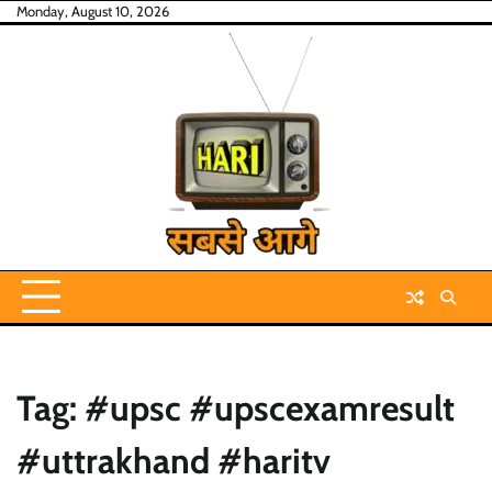
Skip
Monday, August 10, 2026
to
content
Tag:
#upsc #upscexamresult
#uttrakhand #haritv