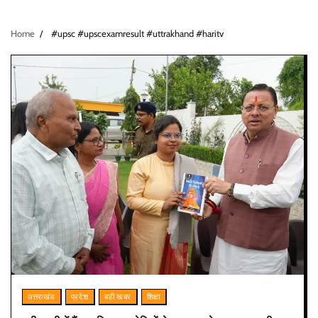
Home
#upsc #upscexamresult #uttrakhand #haritv
उत्तराखंड
प्रदेश
बड़ी खबर
शिक्षा