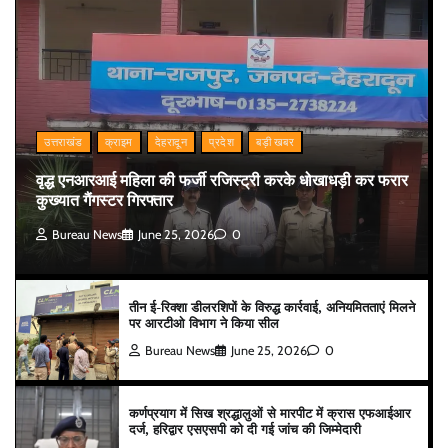
उत्तराखंड
क्राइम
देहरादून
प्रदेश
बड़ी खबर
वृद्ध एनआरआई महिला की फर्जी रजिस्ट्री करके धोखाधड़ी कर फरार
कुख्यात गैंगस्टर गिरफ्तार
Bureau News
June 25, 2026
0
तीन ई-रिक्शा डीलरशिपों के विरुद्ध कार्रवाई, अनियमितताएं मिलने
पर आरटीओ विभाग ने किया सील
Bureau News
June 25, 2026
0
कर्णप्रयाग में सिख श्रद्धालुओं से मारपीट में क्रास एफआईआर
दर्ज, हरिद्वार एसएसपी को दी गई जांच की जिम्मेदारी