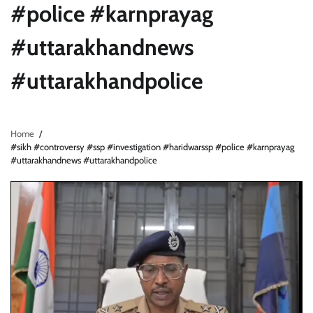
#police #karnprayag
#uttarakhandnews
#uttarakhandpolice
Home
#sikh #controversy #ssp #investigation #haridwarssp #police #karnprayag
#uttarakhandnews #uttarakhandpolice