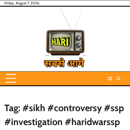
Skip
Friday, August 7, 2026
to
content
Tag:
#sikh #controversy #ssp
#investigation #haridwarssp