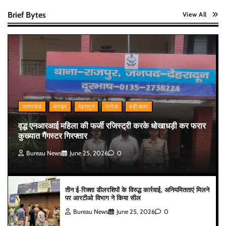
Brief Bytes
View All
उत्तराखंड
क्राइम
देहरादून
प्रदेश
बड़ी खबर
वृद्ध एनआरआई महिला की फर्जी रजिस्ट्री करके धोखाधड़ी कर फरार
कुख्यात गैंगस्टर गिरफ्तार
Bureau News
June 25, 2026
0
तीन ई-रिक्शा डीलरशिपों के विरुद्ध कार्रवाई, अनियमितताएं मिलने
पर आरटीओ विभाग ने किया सील
Bureau News
June 25, 2026
0