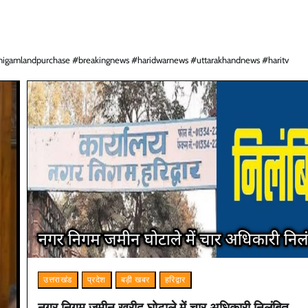
nigamlandpurchase #breakingnews #haridwarnews #uttarakhandnews #haritv
उत्तराखंड
प्रदेश
बड़ी खबर
हरिद्वार
नगर निगम जमीन खरीद घोटाले में चार अधिकारी निलंबित