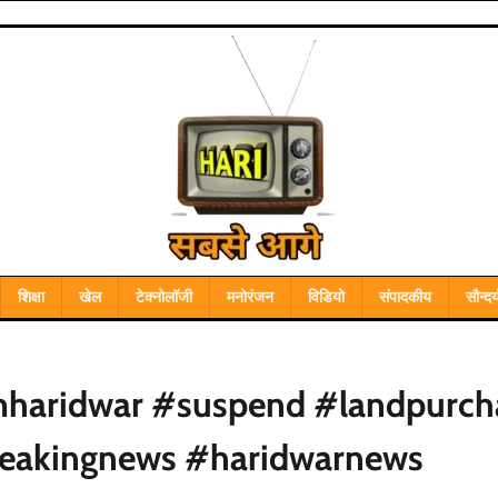
शिक्षा
खेल
टेक्नोलॉजी
मनोरंजन
विडियो
संपादकीय
सौन्दर्
haridwar #suspend #landpurch
eakingnews #haridwarnews