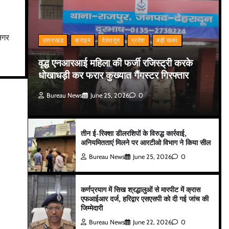
 नगर
उत्तराखंड
क्राइम
देहरादून
प्रदेश
बड़ी खबर
वृद्ध एनआरआई महिला की फर्जी रजिस्ट्री करके
धोखाधड़ी कर फरार कुख्यात गैंगस्टर गिरफ्तार
Bureau News
June 25, 2026
0
तीन ई-रिक्शा डीलरशिपों के विरुद्ध कार्रवाई,
अनियमितताएं मिलने पर आरटीओ विभाग ने किया सील
Bureau News
June 25, 2026
0
कर्णप्रयाग में सिख श्रद्धालुओं से मारपीट में क्रास
एफआईआर दर्ज, हरिद्वार एसएसपी को दी गई जांच की
जिम्मेदारी
Bureau News
June 22, 2026
0