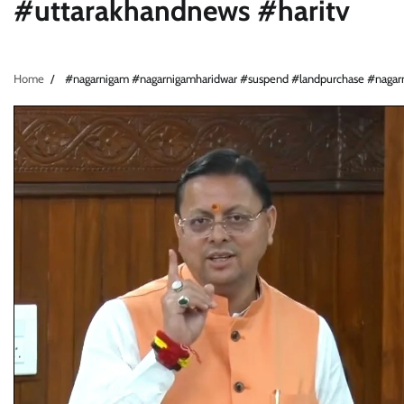
#uttarakhandnews #haritv
Home
#nagarnigam #nagarnigamharidwar #suspend #landpurchase #nagar