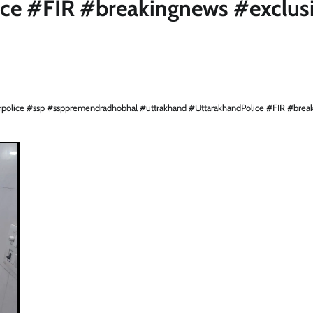
ce #FIR #breakingnews #exclus
rpolice #ssp #ssppremendradhobhal #uttrakhand #UttarakhandPolice #FIR #brea