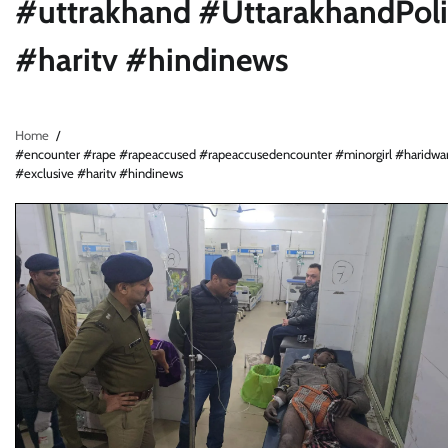
#uttrakhand #UttarakhandPoli
#haritv #hindinews
Home
#encounter #rape #rapeaccused #rapeaccusedencounter #minorgirl #haridwa
#exclusive #haritv #hindinews