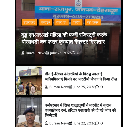
उत्तराखंड
क्राइम
देहरादून
प्रदेश
बड़ी खबर
वृद्ध एनआरआई महिला की फर्जी रजिस्ट्री करके
धोखाधड़ी कर फरार कुख्यात गैंगस्टर गिरफ्तार
Bureau News
June 25, 2026
0
तीन ई-रिक्शा डीलरशिपों के विरुद्ध कार्रवाई,
अनियमितताएं मिलने पर आरटीओ विभाग ने किया सील
Bureau News
June 25, 2026
0
कर्णप्रयाग में सिख श्रद्धालुओं से मारपीट में क्रास
एफआईआर दर्ज, हरिद्वार एसएसपी को दी गई जांच की
जिम्मेदारी
Bureau News
June 22, 2026
0