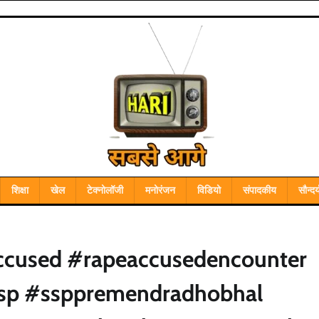
शिक्षा
खेल
टेक्नोलॉजी
मनोरंजन
विडियो
संपादकीय
सौन्दर्
ccused #rapeaccusedencounter
ssp #ssppremendradhobhal