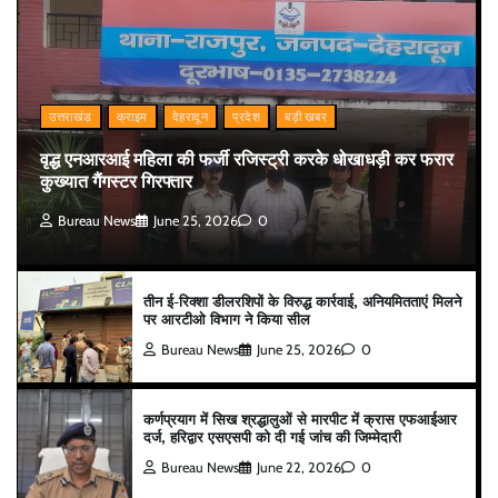
उत्तराखंड
क्राइम
देहरादून
प्रदेश
बड़ी खबर
वृद्ध एनआरआई महिला की फर्जी रजिस्ट्री करके धोखाधड़ी कर फरार
कुख्यात गैंगस्टर गिरफ्तार
Bureau News
June 25, 2026
0
तीन ई-रिक्शा डीलरशिपों के विरुद्ध कार्रवाई, अनियमितताएं मिलने
पर आरटीओ विभाग ने किया सील
Bureau News
June 25, 2026
0
कर्णप्रयाग में सिख श्रद्धालुओं से मारपीट में क्रास एफआईआर
दर्ज, हरिद्वार एसएसपी को दी गई जांच की जिम्मेदारी
Bureau News
June 22, 2026
0