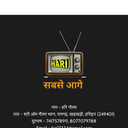
नाम - हरि गौतम
पता - श्री ओम गौतम भवन, रामगढ़, खड़खड़ी, हरिद्वार (249401)
दूरभाष - 7417578911, 8077079788
Email -
hg01334@gmail.com