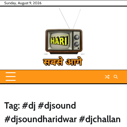
Skip
Sunday, August 9, 2026
to
content
Tag:
#dj #djsound
#djsoundharidwar #djchallan