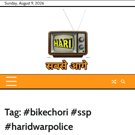
Skip
Sunday, August 9, 2026
to
content
Tag:
#bikechori #ssp
#haridwarpolice