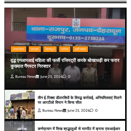
उत्तराखंड
क्राइम
देहरादून
प्रदेश
बड़ी खबर
वृद्ध एनआरआई महिला की फर्जी रजिस्ट्री करके धोखाधड़ी कर फरार
कुख्यात गैंगस्टर गिरफ्तार
Bureau News
June 25, 2026
0
तीन ई-रिक्शा डीलरशिपों के विरुद्ध कार्रवाई, अनियमितताएं मिलने
पर आरटीओ विभाग ने किया सील
Bureau News
June 25, 2026
0
कर्णप्रयाग में सिख श्रद्धालुओं से मारपीट में क्रास एफआईआर