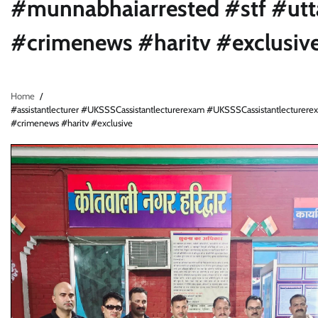
#munnabhaiarrested #stf #utt
#crimenews #haritv #exclusiv
Home
#assistantlecturer #UKSSSCassistantlecturerexam #UKSSSCassistantlecture
#crimenews #haritv #exclusive