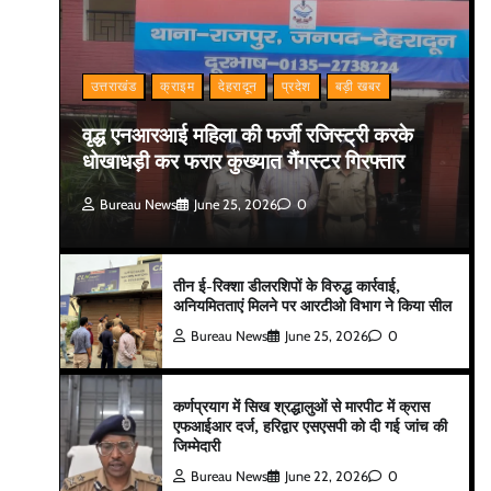
उत्तराखंड
क्राइम
देहरादून
प्रदेश
बड़ी खबर
वृद्ध एनआरआई महिला की फर्जी रजिस्ट्री करके
धोखाधड़ी कर फरार कुख्यात गैंगस्टर गिरफ्तार
Bureau News
June 25, 2026
0
तीन ई-रिक्शा डीलरशिपों के विरुद्ध कार्रवाई,
अनियमितताएं मिलने पर आरटीओ विभाग ने किया सील
Bureau News
June 25, 2026
0
कर्णप्रयाग में सिख श्रद्धालुओं से मारपीट में क्रास
एफआईआर दर्ज, हरिद्वार एसएसपी को दी गई जांच की
जिम्मेदारी
Bureau News
June 22, 2026
0