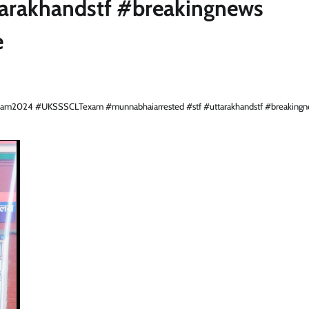
arakhandstf #breakingnews
e
rexam2024 #UKSSSCLTexam #munnabhaiarrested #stf #uttarakhandstf #breaking