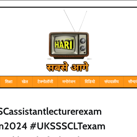
शिक्षा
खेल
टेक्नोलॉजी
मनोरंजन
विडियो
संपादकीय
सौन्दर्
SCassistantlecturerexam
xam2024 #UKSSSCLTexam