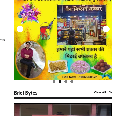
news
Brief Bytes
View All