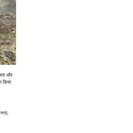
श्यता और
ित किया
ानन),