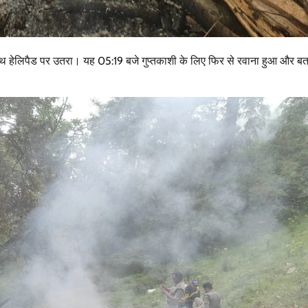
नाथ हेलि‍पैड पर उतरा। यह 05:19 बजे गुप्तकाशी के लिए फिर से रवाना हुआ और ब