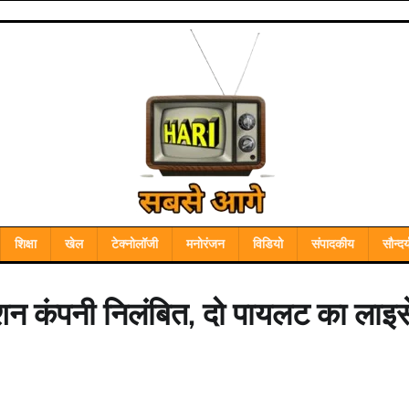
शिक्षा
खेल
टेक्नोलॉजी
मनोरंजन
विडियो
संपादकीय
सौन्दर्
एशन कंपनी निलंबित, दो पायलट का लाइस