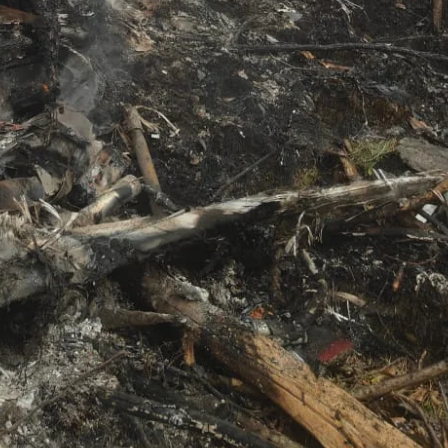
उत्तराखंड
देहरादून
प्रदेश
बड़ी खबर
बेटे की गेमिंग लत से परिवार बदहाल, मां ने लगाई
आर्थिक मदद की गुहार
Bureau News
July 28, 2026
0