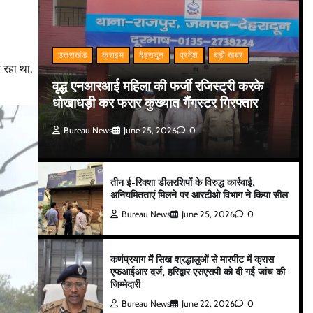
उत्तराखंड
क्राइम
देहरादून
प्रदेश
बड़ी खबर
 रहा था,
वृद्ध एनआरआई महिला की फर्जी रजिस्ट्री करके
धोखाधड़ी कर फरार कुख्यात गैंगस्टर गिरफ्तार
Bureau News
June 25, 2026
0
तीन ई-रिक्शा डीलरशिपों के विरुद्ध कार्रवाई,
अनियमितताएं मिलने पर आरटीओ विभाग ने किया सील
Bureau News
June 25, 2026
0
कर्णप्रयाग में सिख श्रद्धालुओं से मारपीट में क्रास
एफआईआर दर्ज, हरिद्वार एसएसपी को दी गई जांच की
जिम्मेदारी
Bureau News
June 22, 2026
0