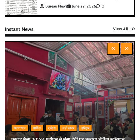
Bureau News
June 22, 2026
0
Instant News
View All
उत्तराखंड
धार्मिक
प्रदेश
बड़ी खबर
हरिद्वार
कावड़ मेला 2026! एटीएस ने मंसा देवी पर चलाया चेकिंग अभियान