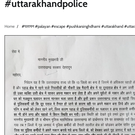
#uttarakhandpolice
Home
#पलायन #palayan #escape #pushkarsinghdhami #uttarakhand #utta