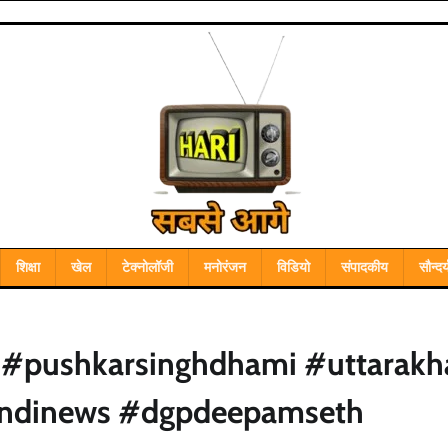
शिक्षा
खेल
टेक्नोलॉजी
मनोरंजन
विडियो
संपादकीय
सौन्दर्
 #pushkarsinghdhami #uttarak
indinews #dgpdeepamseth