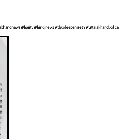
rakhandnews #haritv #hindinews #dgpdeepamseth #uttarakhandpolice