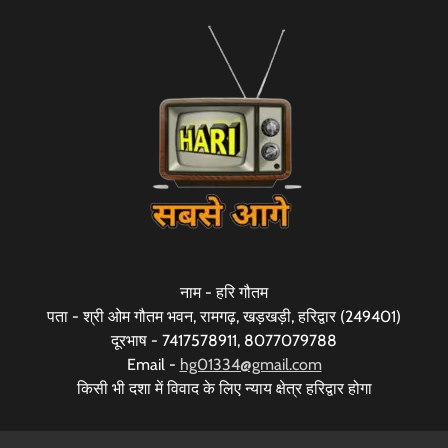
नाम - हरि गौतम
पता - श्री ओम गौतम भवन, रामगढ़, खड़खड़ी, हरिद्वार (249401)
दूरभाष - 7417578911, 8077079788
Email -
hg01334@gmail.com
किसी भी दशा में विवाद के लिए न्याय क्षेत्र हरिद्वार होगा